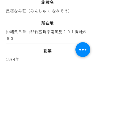
​施設名
民宿なみ荘（みんしゅく なみそう）
所在地
沖縄県八重山郡竹富町字南風見２０１番地の
６０
創業
1974年
連絡先
0980-85-5257
（受付時間 9:00〜20:00）
代表
新 博孝・洋子（あら ひろたか・ようこ）
許可番号
旅館業許可証番号 第29-43号（八重山保健
所）